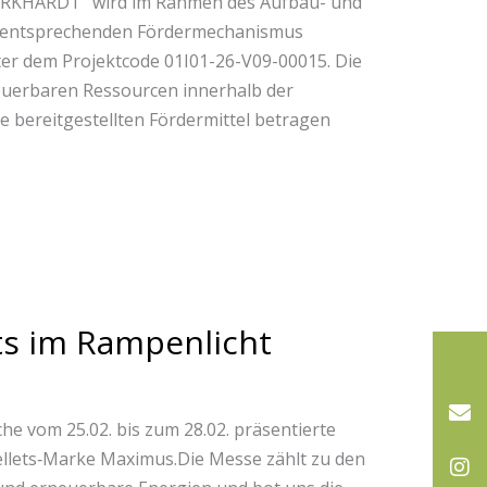
 BURKHARDT“ wird im Rahmen des Aufbau- und
em entsprechenden Fördermechanismus
nter dem Projektcode 01I01-26-V09-00015. Die
neuerbaren Ressourcen innerhalb der
 bereitgestellten Fördermittel betragen
s im Rampenlicht
e vom 25.02. bis zum 28.02. präsentierte
llets‑Marke Maximus.Die Messe zählt zu den