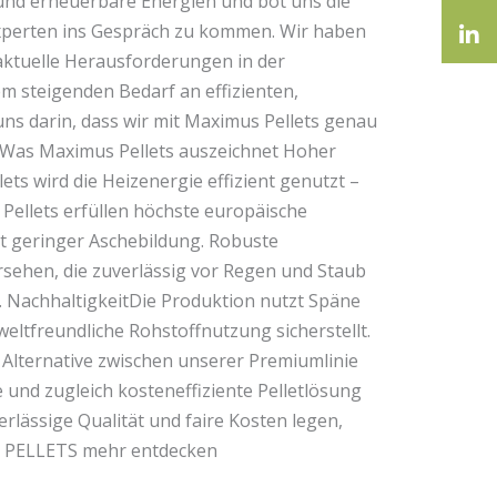
und erneuerbare Energien und bot uns die
xperten ins Gespräch zu kommen. Wir haben
aktuelle Herausforderungen in der
m steigenden Bedarf an effizienten,
ns darin, dass wir mit Maximus Pellets genau
Was Maximus Pellets auszeichnet Hoher
ts wird die Heizenergie effizient genutzt –
s Pellets erfüllen höchste europäische
t geringer Aschebildung. Robuste
rsehen, die zuverlässig vor Regen und Staub
. NachhaltigkeitDie Produktion nutzt Späne
ltfreundliche Rohstoffnutzung sicherstellt.
e Alternative zwischen unserer Premiumlinie
e und zugleich kosteneffiziente Pelletlösung
erlässige Qualität und faire Kosten legen,
US PELLETS mehr entdecken