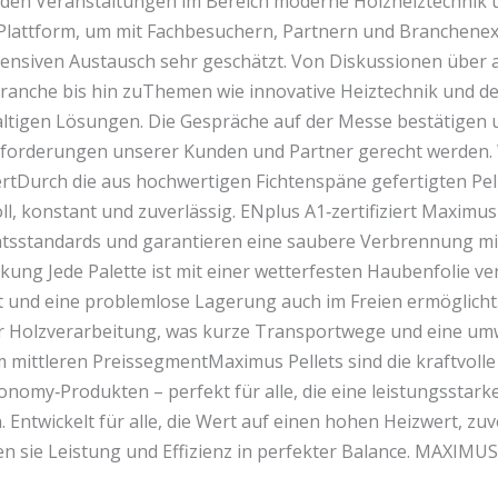
den Veranstaltungen im Bereich moderne Holzheiztechnik 
 Plattform, um mit Fachbesuchern, Partnern und Branchene
tensiven Austausch sehr geschätzt. Von Diskussionen über 
branche bis hin zuThemen wie innovative Heiztechnik und de
ltigen Lösungen. Die Gespräche auf der Messe bestätigen u
forderungen unserer Kunden und Partner gerecht werden. 
rtDurch die aus hochwertigen Fichtenspäne gefertigten Pelle
oll, konstant und zuverlässig. ENplus A1‑zertifiziert Maximu
ätsstandards und garantieren eine saubere Verbrennung mi
kung Jede Palette ist mit einer wetterfesten Haubenfolie ve
t und eine problemlose Lagerung auch im Freien ermöglicht
r Holzverarbeitung, was kurze Transportwege und eine umwe
im mittleren PreissegmentMaximus Pellets sind die kraftvoll
onomy‑Produkten – perfekt für alle, die eine leistungsstark
 Entwickelt für alle, die Wert auf einen hohen Heizwert, zuv
en sie Leistung und Effizienz in perfekter Balance. MAXIM