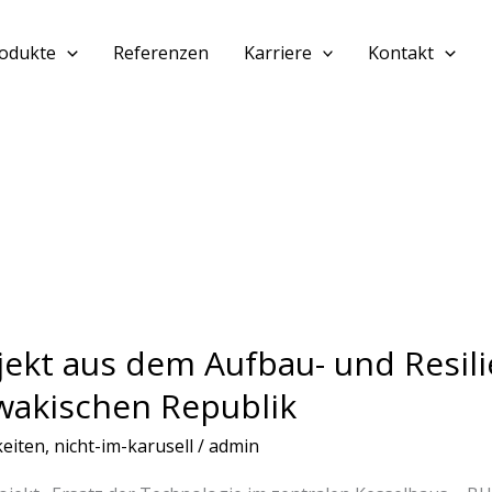
odukte
Referenzen
Karriere
Kontakt
t
jekt aus dem Aufbau- und Resil
wakischen Republik
-
eiten
,
nicht-im-karusell
/
admin
enzplan