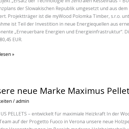
ojekt „Ersatz der Technologie im zentralen Kesselhaus –
enzplans der Slowakischen Republik umgesetzt und aus d
ischen
iert. Projektträger ist die myWood Polomka Timber, s.r.o. u
ik
me ist Teil der Investition in neue Energiequellen aus er
ente „Erneuerbare Energien und Energieinfrastruktur“. Die
780,45 EUR.
lesen »
e
ere neue Marke Maximus Pellet
eiten
/
admin
us
S PELLETS – entwickelt für maximiale Heizkraft In der Woch
Team auf der Progetto Fuoco in Verona unsere neue Holzpe
licht