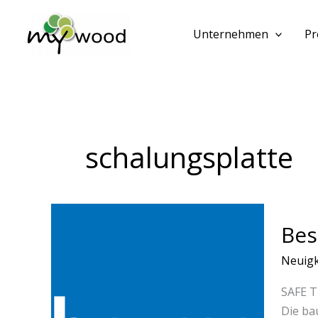
Zum
Inhalt
Unternehmen
Pr
springen
schalungsplatte
Besuc
Bes
uns!
Neuigk
SAFE T
Die ba