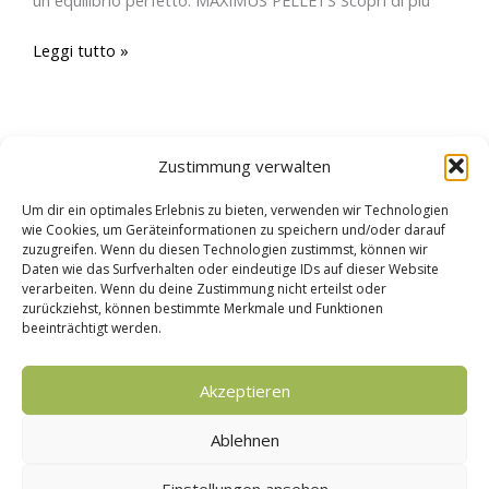
un equilibrio perfetto. MAXIMUS PELLETS Scopri di più
Leggi tutto »
Zustimmung verwalten
Um dir ein optimales Erlebnis zu bieten, verwenden wir Technologien
wie Cookies, um Geräteinformationen zu speichern und/oder darauf
zuzugreifen. Wenn du diesen Technologien zustimmst, können wir
Daten wie das Surfverhalten oder eindeutige IDs auf dieser Website
verarbeiten. Wenn du deine Zustimmung nicht erteilst oder
zurückziehst, können bestimmte Merkmale und Funktionen
beeinträchtigt werden.
Copyright © 2026 myWood
Akzeptieren
Protezione dei dati
Ablehnen
Avviso legale
Modulo di contatto
Einstellungen ansehen